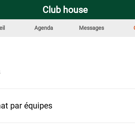
Club house
il
Agenda
Messages
s
t par équipes