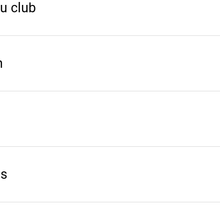
u club
n
is