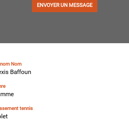
ENVOYER UN MESSAGE
énom Nom
exis Baffoun
nre
omme
ssement tennis
olet