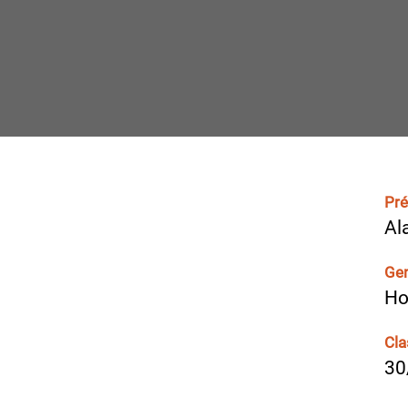
Pr
Al
Ge
H
Cla
30