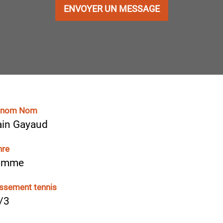
ENVOYER UN MESSAGE
énom Nom
ain Gayaud
nre
omme
ssement tennis
/3