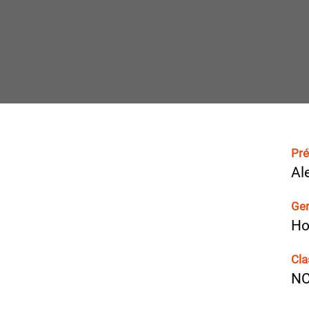
Pr
Al
Ge
H
Cla
N