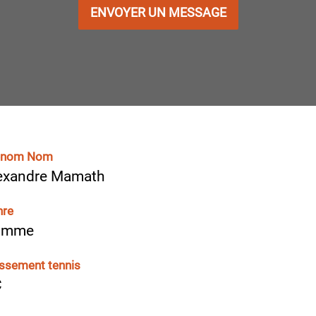
ENVOYER UN MESSAGE
énom Nom
exandre Mamath
nre
omme
ssement tennis
C