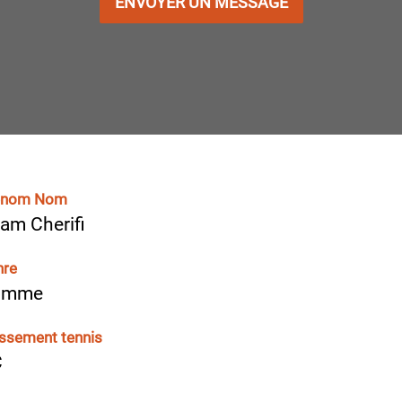
ENVOYER UN MESSAGE
énom Nom
am Cherifi
nre
omme
ssement tennis
C