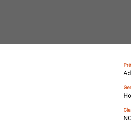
Pr
Ad
Ge
H
Cla
N